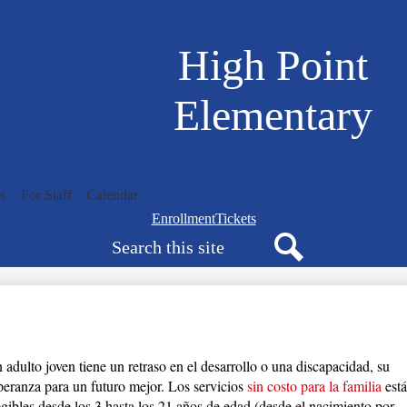
Skip
to
main
High Point
content
Elementary
s
For Staff
Calendar
Navigation
Enrollment
Tickets
Search
bar
quicklinks
Search
adulto joven tiene un retraso en el desarrollo o una discapacidad, su 
peranza para un futuro mejor. Los servicios 
sin costo para la familia
 está
egibles desde los 3 hasta los 21 años de edad (desde el nacimiento por 