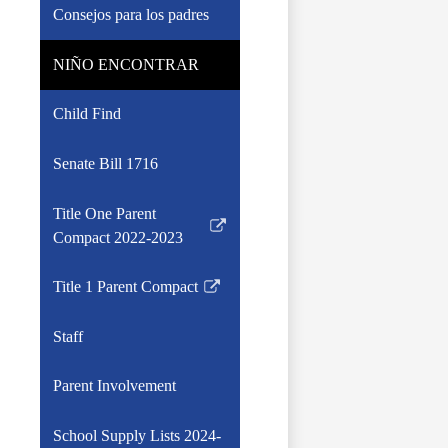
Consejos para los padres
NIÑO ENCONTRAR
Child Find
Senate Bill 1716
Title One Parent
Link
Compact 2022-2023
opens
in
Title 1 Parent Compact
Link
a
opens
new
Staff
in
window
a
Parent Involvement
new
window
School Supply Lists 2024-