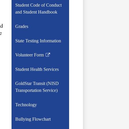
Student Code of Conduct
and Student Handbook
d 
Grades
 
State Testing Information
Volunteer Form
Link
opens
Student Health Services
in
a
GoldStar Transit (NISD
new
Transportation Service)
window
Technology
Bullying Flowchart