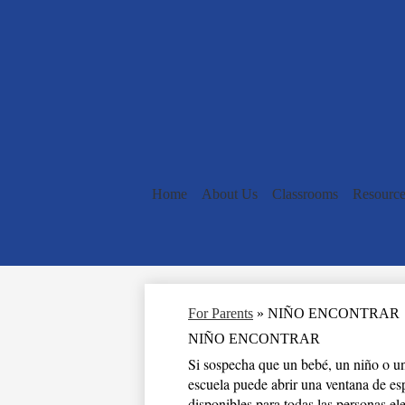
Home
About Us
Classrooms
Resource
For Parents
»
NIÑO ENCONTRAR
NIÑO ENCONTRAR
Si sospecha que un bebé, un niño o un 
escuela puede abrir una ventana de es
disponibles para todas las personas el